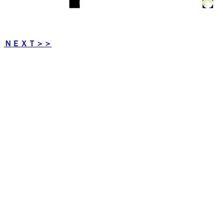
ＮＥＸＴ＞＞